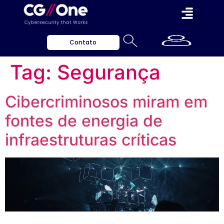
Contato
Tag:
Segurança
Cibercriminosos miram em
fontes de energia de
infraestruturas críticas