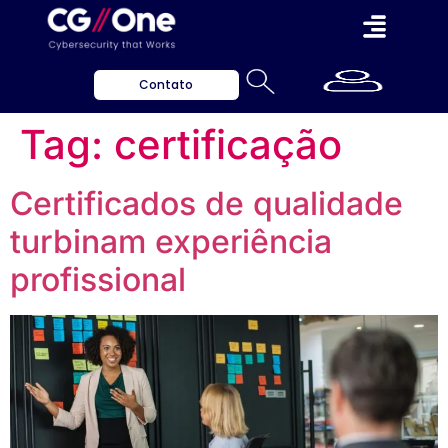
Contato
Tag:
certificação
Certificados de qualidade
turbinam experiência
profissional