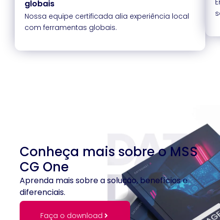
E
globais
s
Nossa equipe certificada alia experiência local
com ferramentas globais.
Conheça mais sobre o MSS
CG One
Aprenda mais sobre a solução, benefícios e
diferenciais.
Faça o download