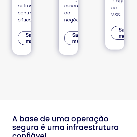
integrada
outros
essenciais
ao
controles
ao
MSS.
críticos.
negócio.
Saiba
Saiba
Saiba
mais
mais
mais
A base de uma operação
segura é uma infraestrutura
confiável.