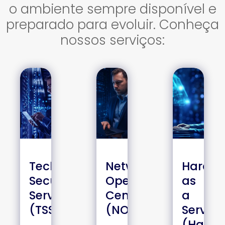
o ambiente sempre disponível e
preparado para evoluir. Conheça
nossos serviços:
Technical
Network
Hardw
Security
Operations
as
Services
Center
a
(TSS)
(NOC)
Service
(HaaS)