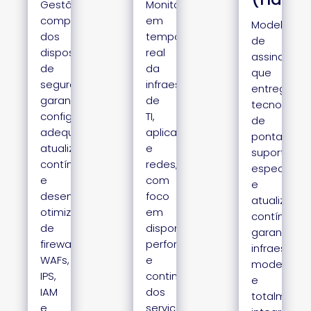
Gestão
Monitoramento
completa
em
Modelo
dos
tempo
de
dispositivos
real
assinatura
de
da
que
segurança,
infraestrutura
entrega
garantindo
de
tecnologia
configuração
TI,
de
adequada,
aplicações
ponta,
atualizações
e
suporte
contínuas
redes,
especializ
e
com
e
desempenho
foco
atualizaçã
otimizado
em
contínua,
de
disponibilidade,
garantindo
firewalls,
performance
infraestrutu
WAFs,
e
moderna
IPS,
continuidade
e
IAM
dos
totalmente
e
serviços