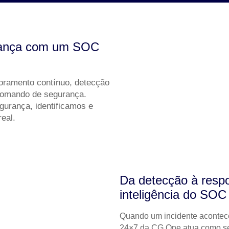
urança com um SOC
ramento contínuo, detecção
comando de segurança.
egurança
, identificamos e
eal.
Da detecção à respo
inteligência do SO
Quando um incidente acontec
24×7 da CG One atua como
s