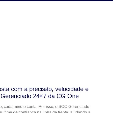
sta com a precisão, velocidade e
C Gerenciado 24×7 da CG One
e,
cada minuto conta
. Por isso, o SOC Gerenciado
eu time de confiança na linha de frente
, ajudando a