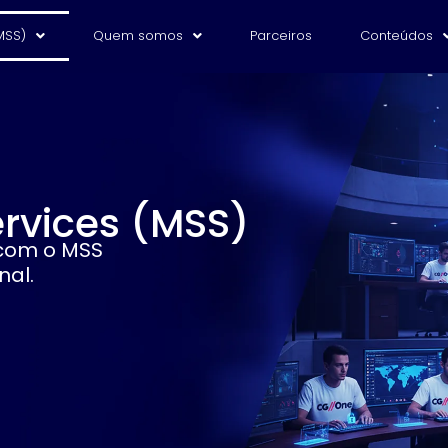
MSS)
Quem somos
Parceiros
Conteúdos
rvices (MSS)
 com o MSS
nal.