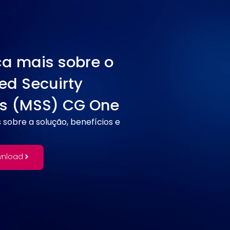
a mais sobre o
d Secuirty
es (MSS) CG One
sobre a solução, benefícios e
wnload