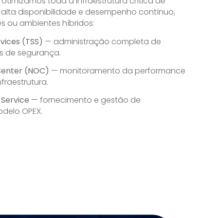
timizamos toda a infraestrutura crítica de
 alta disponibilidade e desempenho contínuo,
s ou ambientes híbridos:
rvices (TSS)
— administração completa de
es de segurança.
Center (NOC)
— monitoramento da performance
nfraestrutura.
 Service
— fornecimento e gestão de
delo OPEX.