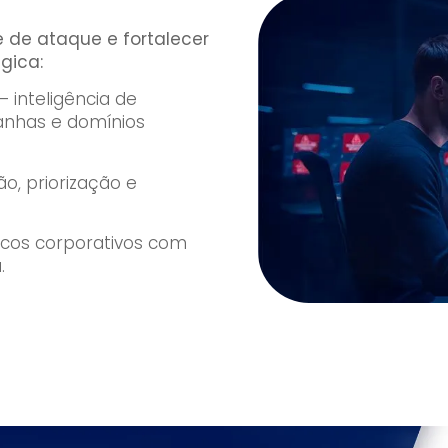
ie de ataque e fortalecer
gica:
 inteligência de
nhas e domínios
ão, priorização e
scos corporativos com
.