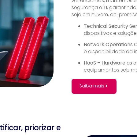
Gerenciamos, mantemos e o
segurança e TI, garantindo
seja em nuvem, on-premise
Technical Security Se
dispositivos e soluçõ
Network Operations 
e disponibilidade da i
HaaS – Hardware as a
equipamentos sob mo
Saiba mais
ficar, priorizar e