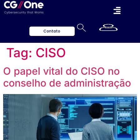
Contato
Tag:
CISO
O papel vital do CISO no
conselho de administração