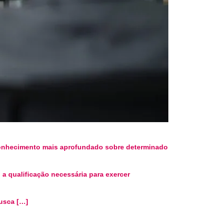
conhecimento mais aprofundado sobre determinado
 a qualificação necessária para exercer
usca […]