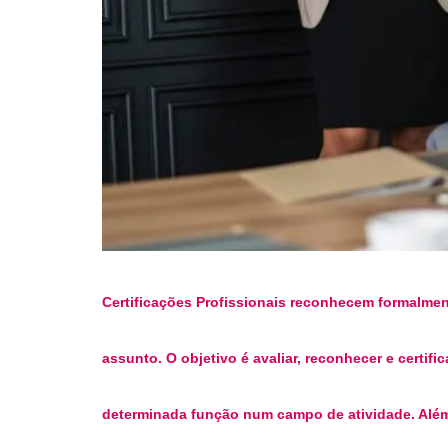
Certificações Profissionais reconhecem formalm
assunto. O objetivo é avaliar, reconhecer e certi
determinada função num campo de atividade. Além