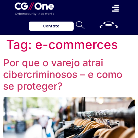
Contato
Tag:
e-commerces
Por que o varejo atrai
cibercriminosos – e como
se proteger?