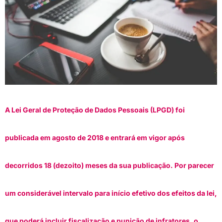
A Lei Geral de Proteção de Dados Pessoais (LPGD) foi
publicada em agosto de 2018 e entrará em vigor após
decorridos 18 (dezoito) meses da sua publicação. Por parecer
um considerável intervalo para início efetivo dos efeitos da lei,
que poderá incluir fiscalização e punição de infratores, o