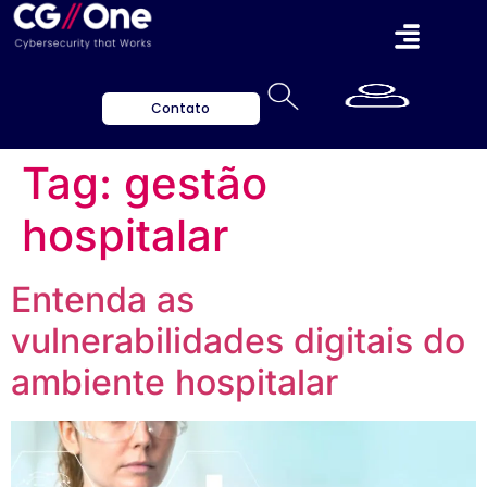
Contato
Tag:
gestão
hospitalar
Entenda as
vulnerabilidades digitais do
ambiente hospitalar