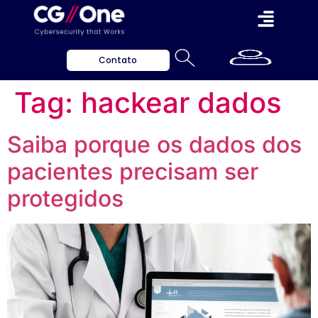
Contato
Tag:
hackear dados
Saiba porque os dados dos
pacientes precisam ser
protegidos