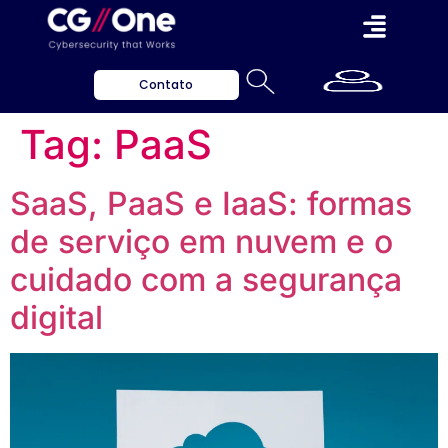
Contato
Tag:
PaaS
SaaS, PaaS e IaaS: formas
de serviço em nuvem e o
cuidado com a segurança
digital