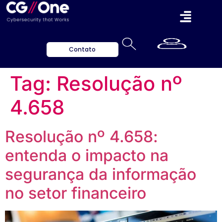
Contato
Tag:
Resolução nº
4.658
Resolução nº 4.658:
entenda o impacto na
segurança da informação
no setor financeiro