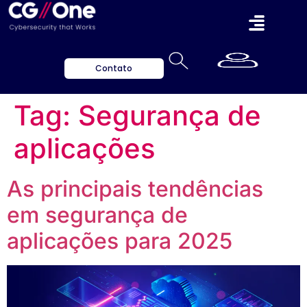
Contato
Tag:
Segurança de
aplicações
As principais tendências
em segurança de
aplicações para 2025