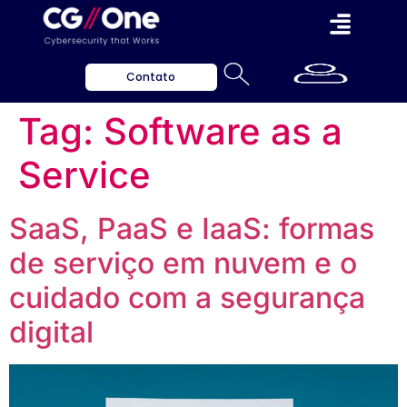
Contato
Tag:
Software as a
Service
SaaS, PaaS e IaaS: formas
de serviço em nuvem e o
cuidado com a segurança
digital