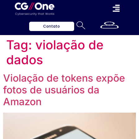
Contato
Tag:
violação de
dados
Violação de tokens expõe
fotos de usuários da
Amazon