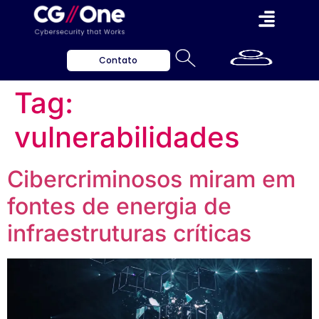
Contato
Tag:
vulnerabilidades
Cibercriminosos miram em
fontes de energia de
infraestruturas críticas