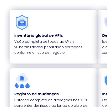
Inventário global de APIs
De
Visão completa de todas as APIs e
Id
vulnerabilidades, priorizando correções
e 
conforme o risco de negócio.
zo
Registro de mudanças
In
Histórico completo de alterações nas APIs
Co
para entender riscos ao longo do ciclo de
de