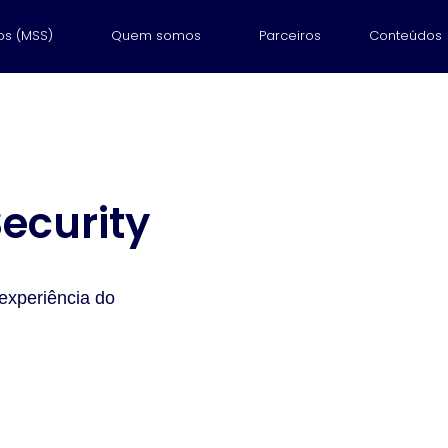
os (MSS)
Quem somos
Parceiros
Conteúdos
Security
experiência do