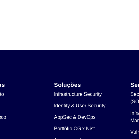
os
Soluções
Se
to
Infrastructure Security
Sec
(SO
Identity & User Security
Inf
sco
AppSec & DevOps
Man
Portfólio CG x Nist
Vuln