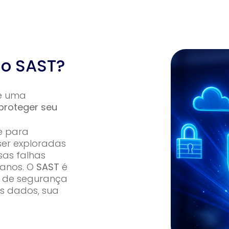
 o SAST?
é uma
proteger seu
e para
er exploradas
sas falhas
danos. O
SAST
é
a de segurança
s dados, sua