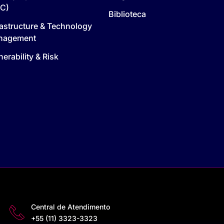
C)
Biblioteca
rastructure & Technology
nagement
nerability & Risk
Central de Atendimento
+55 (11) 3323-3323