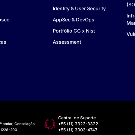
(SO
Identity & User Security
Inf
osco
AppSec & DevOps
Ma
Portfólio CG x Nist
Vul
cas
Assessment
Central de Suporte
+55 (11) 3323-3322
3º andar, Consolação
+55 (11) 3003-4747
 01228-200