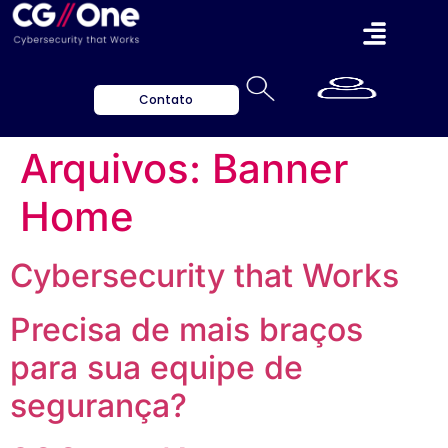
Contato
Arquivos:
Banner
Home
Cybersecurity that Works
Precisa de mais braços
para sua equipe de
segurança?