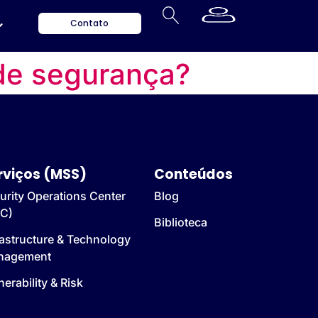
Contato
 de segurança?
rviços (MSS)
Conteúdos
urity Operations Center
Blog
C)
Biblioteca
rastructure & Technology
nagement
nerability & Risk