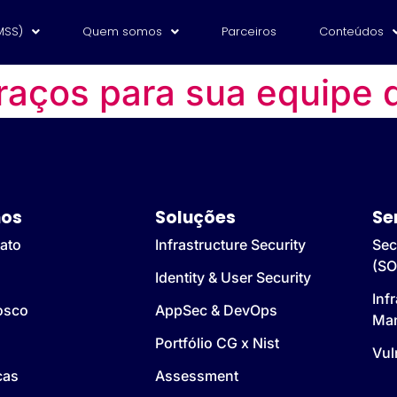
MSS)
Quem somos
Parceiros
Conteúdos
braços para sua equipe
os
Soluções
Se
ato
Infrastructure Security
Sec
(SO
Identity & User Security
Inf
osco
AppSec & DevOps
Ma
Portfólio CG x Nist
Vul
cas
Assessment