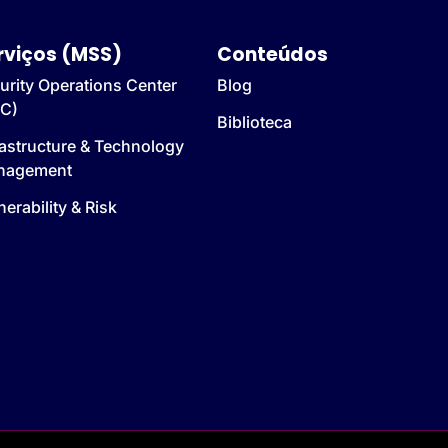
rviços (MSS)
Conteúdos
urity Operations Center
Blog
C)
Biblioteca
rastructure & Technology
nagement
nerability & Risk