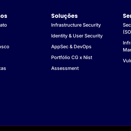
os
Soluções
Se
ato
Infrastructure Security
Sec
(SO
Identity & User Security
Inf
osco
AppSec & DevOps
Ma
Portfólio CG x Nist
Vul
cas
Assessment