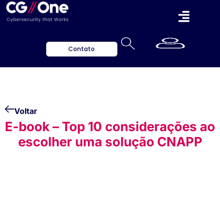
Contato
Voltar
E-book – Top 10 considerações ao
escolher uma solução CNAPP