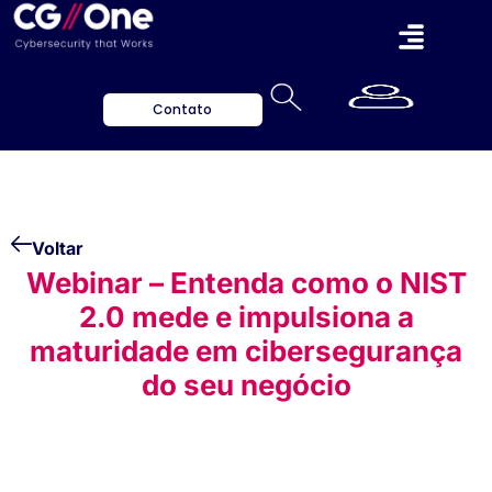
Contato
Voltar
Webinar – Entenda como o NIST
2.0 mede e impulsiona a
maturidade em cibersegurança
do seu negócio