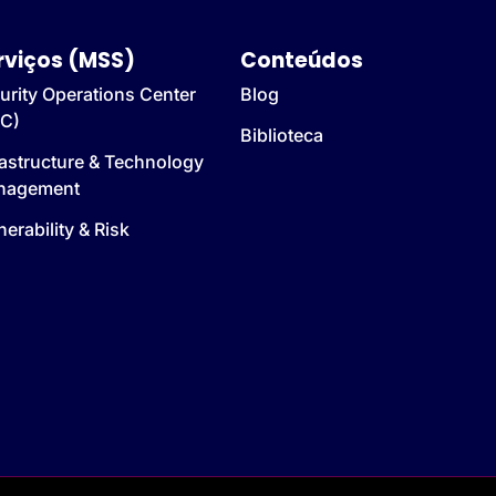
rviços (MSS)
Conteúdos
urity Operations Center
Blog
C)
Biblioteca
rastructure & Technology
nagement
nerability & Risk