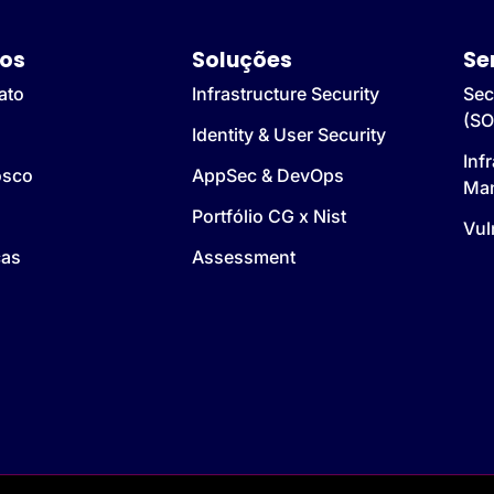
os
Soluções
Se
ato
Infrastructure Security
Sec
(SO
Identity & User Security
Inf
osco
AppSec & DevOps
Ma
Portfólio CG x Nist
Vul
cas
Assessment