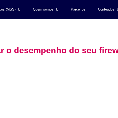
ços (MSS)
Quem somos
Parceiros
Conteúdos
ar o desempenho do seu firew