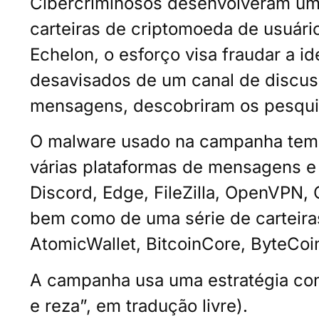
Cibercriminosos desenvolveram uma
carteiras de criptomoeda de usuár
Echelon, o esforço visa fraudar a i
desavisados ​​de um canal de discu
mensagens, descobriram os pesqui
O malware usado na campanha tem 
várias plataformas de mensagens e 
Discord, Edge, FileZilla, OpenVPN,
bem como de uma série de carteiras
AtomicWallet, BitcoinCore, ByteCoi
A campanha usa uma estratégia co
e reza”, em tradução livre).