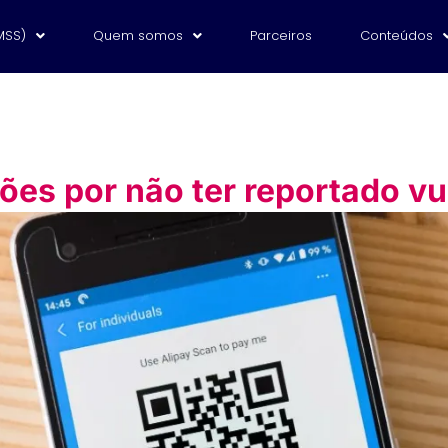
MSS)
Quem somos
Parceiros
Conteúdos
ões por não ter reportado v