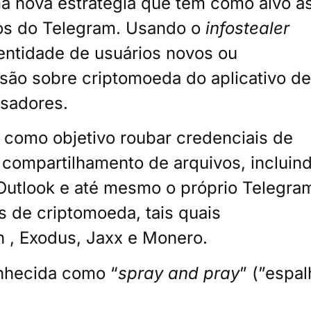
 nova estratégia que têm como alvo a
ios do Telegram. Usando o
infostealer
dentidade de usuários novos ou
ssão sobre criptomoeda do aplicativo de
sadores.
como objetivo roubar credenciais de
compartilhamento de arquivos, incluin
 Outlook e até mesmo o próprio Telegra
 de criptomoeda, tais quais
n , Exodus, Jaxx e Monero.
nhecida como “
spray and pray
” (”espal