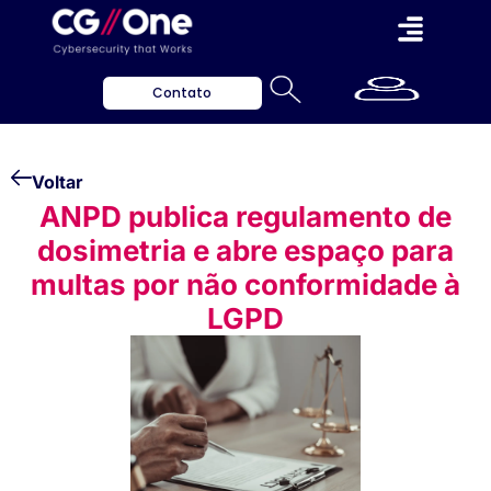
Contato
Voltar
ANPD publica regulamento de
dosimetria e abre espaço para
multas por não conformidade à
LGPD