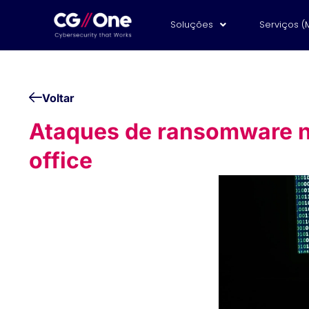
Soluções
Serviços (
Voltar
Ataques de ransomware 
office