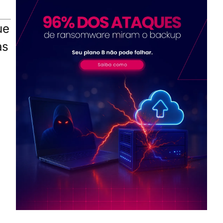
ue
as