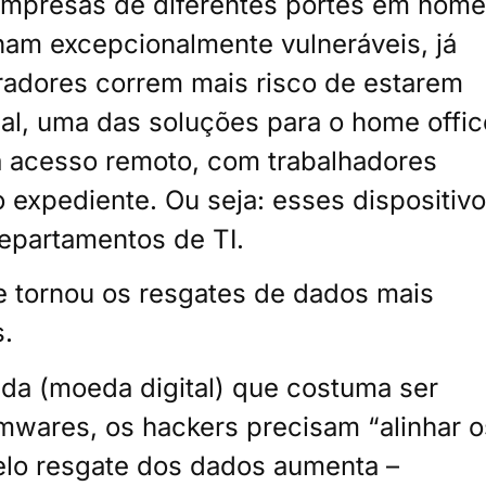
 empresas de diferentes portes em home
rnam excepcionalmente vulneráveis, já
radores correm mais risco de estarem
al, uma das soluções para o home offic
ra acesso remoto, com trabalhadores
 expediente. Ou seja: esses dispositiv
departamentos de TI.
e tornou os resgates de dados mais
s.
da (moeda digital) que costuma ser
wares, os hackers precisam “alinhar o
pelo resgate dos dados aumenta –