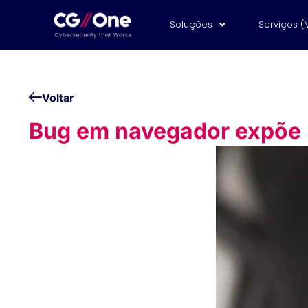
Soluções
Serviços (
Voltar
Bug em navegador expõe 