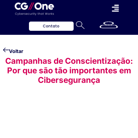
Contato
Voltar
Campanhas de Conscientização:
Por que são tão importantes em
Cibersegurança