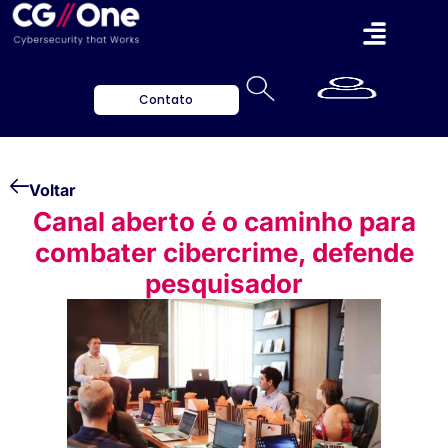
Contato
Voltar
Canal aberto é o caminho para
combater cibercrime, defende
pesquisador