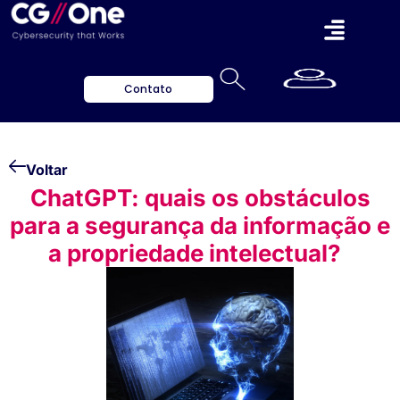
Contato
Voltar
ChatGPT: quais os obstáculos
para a segurança da informação e
a propriedade intelectual?