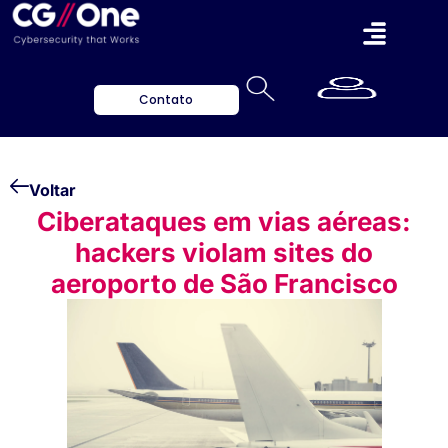
Contato
Voltar
Ciberataques em vias aéreas:
hackers violam sites do
aeroporto de São Francisco