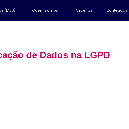
os (MSS)
Quem somos
Parceiros
Conteúdos
icação de Dados na LGPD