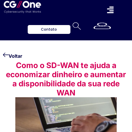
Contato
Voltar
Como o SD-WAN te ajuda a
economizar dinheiro e aumentar
a disponibilidade da sua rede
WAN