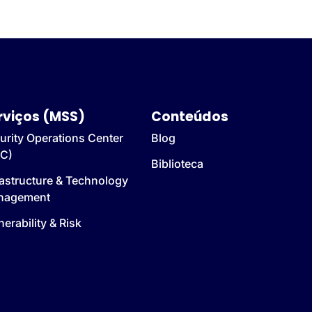
rviços (MSS)
Conteúdos
urity Operations Center
Blog
C)
Biblioteca
rastructure & Technology
nagement
nerability & Risk