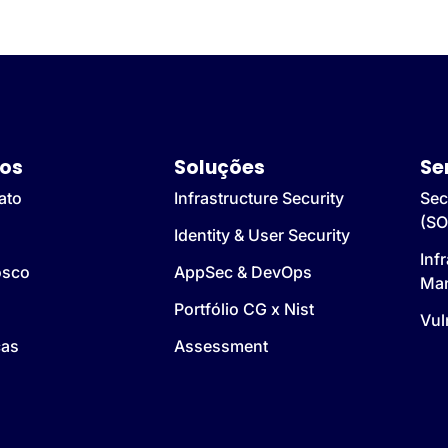
os
Soluções
Se
ato
Infrastructure Security
Sec
(SO
Identity & User Security
Inf
osco
AppSec & DevOps
Ma
Portfólio CG x Nist
Vul
cas
Assessment