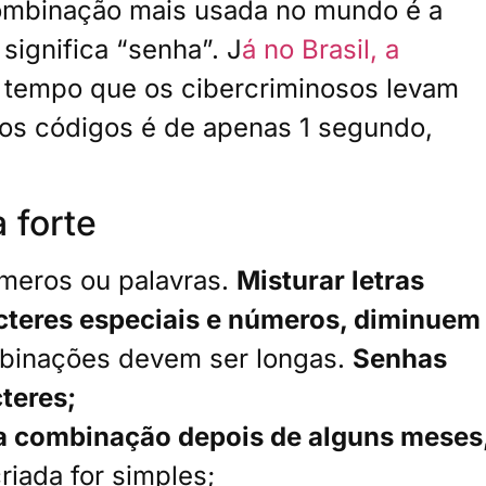
combinação mais usada no mundo é a
 significa “senha”. J
á no Brasil, a
 tempo que os cibercriminosos levam
os códigos é de apenas 1 segundo,
 forte
úmeros ou palavras.
Misturar letras
cteres especiais e números, diminuem
binações devem ser longas.
S
enhas
cteres;
 a combinação depois de alguns meses
riada for simples;