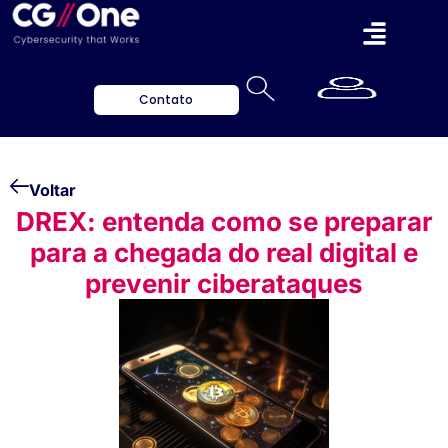
Contato
Voltar
DREX: entenda como se preparar
para a chegada do real digital e
prevenir ciberataques