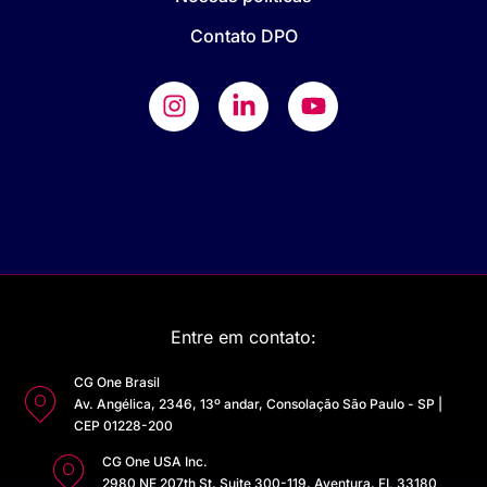
Contato DPO
Entre em contato:
CG One Brasil
Av. Angélica, 2346, 13º andar, Consolação São Paulo - SP |
CEP 01228-200
CG One USA Inc.
2980 NE 207th St, Suite 300-119, Aventura, FL 33180