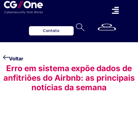
Contato
Voltar
Erro em sistema expõe dados de
anfitriões do Airbnb: as principais
notícias da semana