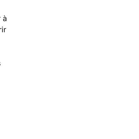
 à
ir
s