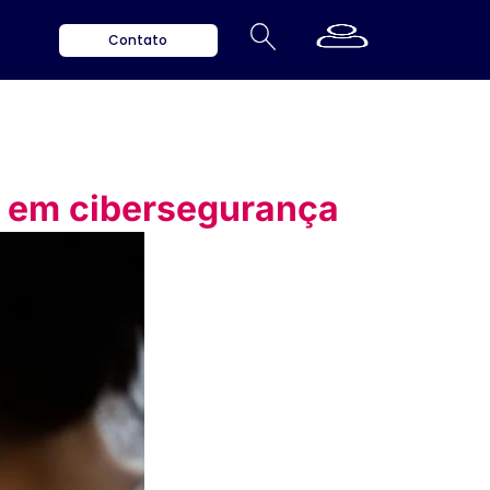
Contato
s em cibersegurança