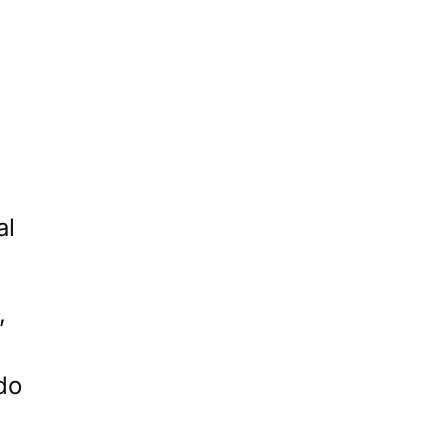
al
,
do