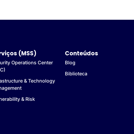
rviços (MSS)
Conteúdos
urity Operations Center
Blog
C)
Biblioteca
rastructure & Technology
nagement
nerability & Risk