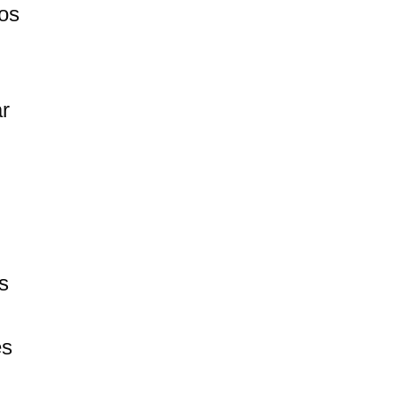
os
r
s
es