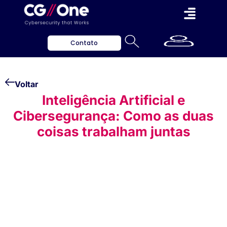
Contato
Voltar
Inteligência Artificial e
Cibersegurança: Como as duas
coisas trabalham juntas