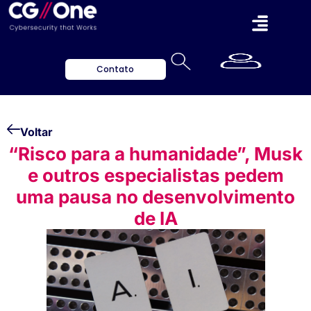
Contato
Voltar
“Risco para a humanidade”, Musk
e outros especialistas pedem
uma pausa no desenvolvimento
de IA