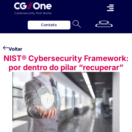
Contato
Voltar
NIST® Cybersecurity Framework:
por dentro do pilar “recuperar”