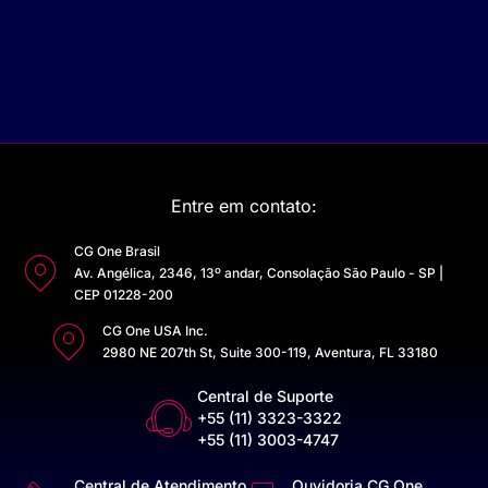
Entre em contato:
CG One Brasil
Av. Angélica, 2346, 13º andar, Consolação São Paulo - SP |
CEP 01228-200
CG One USA Inc.
2980 NE 207th St, Suite 300-119, Aventura, FL 33180
Central de Suporte
+55 (11) 3323-3322
+55 (11) 3003-4747
Central de Atendimento
Ouvidoria CG One