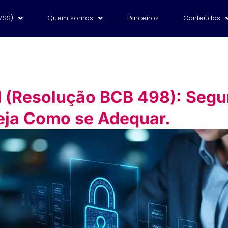
MSS)
Quem somos
Parceiros
Conteúdos
 (Resolução BCB 498): Segur
Veja Como se Adequar.