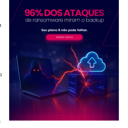
a
s
a
s