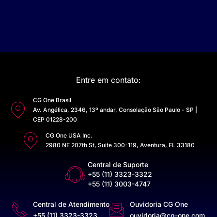
Entre em contato:
CG One Brasil
Av. Angélica, 2346, 13º andar, Consolação São Paulo - SP |
CEP 01228-200
CG One USA Inc.
2980 NE 207th St, Suite 300-119, Aventura, FL 33180
Central de Suporte
+55 (11) 3323-3322
+55 (11) 3003-4747
Central de Atendimento
Ouvidoria CG One
+55 (11) 3323-3323
ouvidoria@cg-one.com