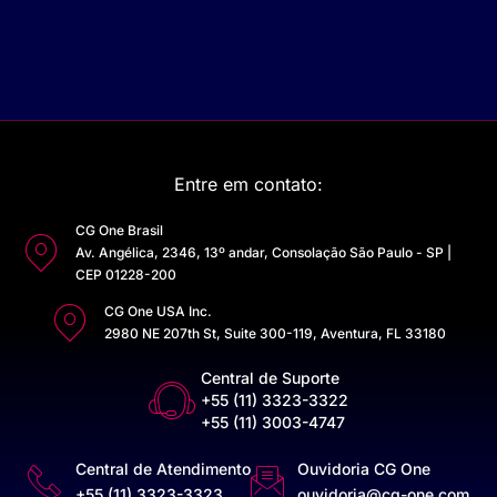
Entre em contato:
CG One Brasil
Av. Angélica, 2346, 13º andar, Consolação São Paulo - SP |
CEP 01228-200
CG One USA Inc.
2980 NE 207th St, Suite 300-119, Aventura, FL 33180
Central de Suporte
+55 (11) 3323-3322
+55 (11) 3003-4747
Central de Atendimento
Ouvidoria CG One
+55 (11) 3323-3323
ouvidoria@cg-one.com