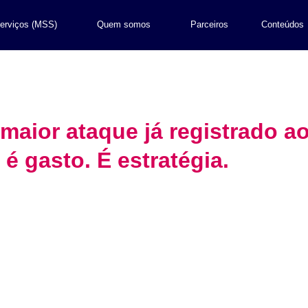
erviços (MSS)
Quem somos
Parceiros
Conteúdos
aior ataque já registrado ao
é gasto. É estratégia.