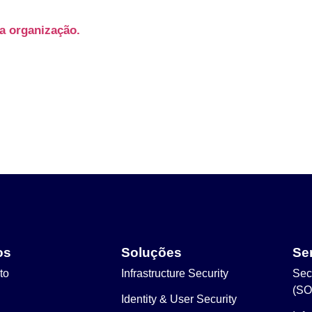
a organização.
os
Soluções
Se
to
Infrastructure Security
Sec
(SO
Identity & User Security