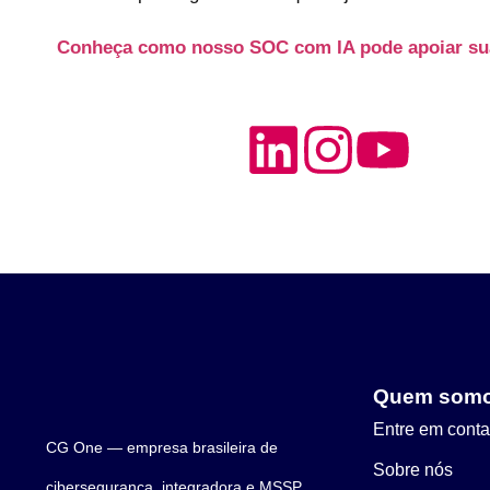
Conheça como nosso SOC com IA pode apoiar su
Quem som
Entre em conta
CG One — empresa brasileira de
Sobre nós
cibersegurança, integradora e MSSP.