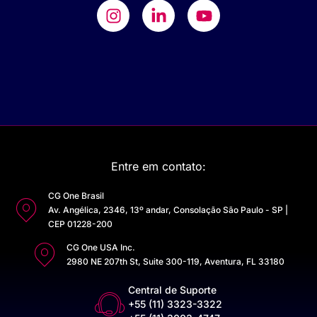
Entre em contato:
CG One Brasil
Av. Angélica, 2346, 13º andar, Consolação São Paulo - SP |
CEP 01228-200
CG One USA Inc.
2980 NE 207th St, Suite 300-119, Aventura, FL 33180
Central de Suporte
+55 (11) 3323-3322